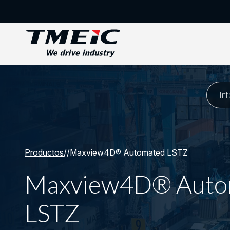
Productos
/
/
Maxview4D® Automated LSTZ
Maxview4D® Auto
LSTZ