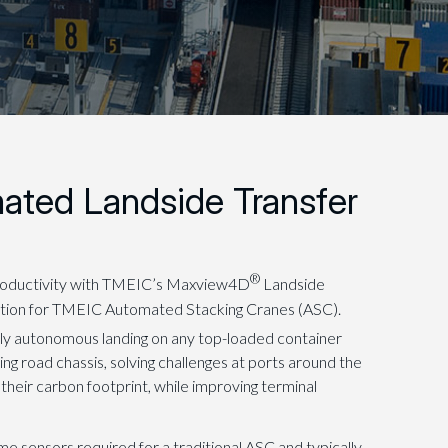
mated Landside Transfer
®
productivity with TMEIC’s Maxview4D
Landside
ution for TMEIC Automated Stacking Cranes (ASC).
lly autonomous landing on any top-loaded container
ing road chassis, solving challenges at ports around the
 their carbon footprint, while improving terminal
e sensors required for a traditional ASC and typically