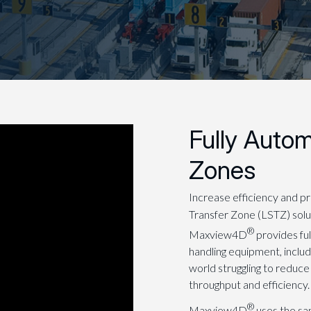
Fully Auto
Zones
Increase efficiency and 
Transfer Zone (LSTZ) sol
®
Maxview4D
provides fu
handling equipment, includ
world struggling to reduce
throughput and efficiency.
®
Maxview4D
uses the sam