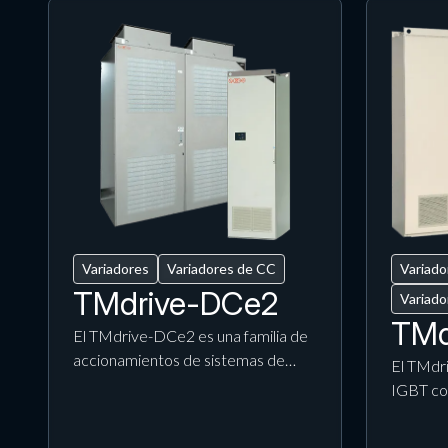
Variadores
Variadores de CC
Variado
TMdrive-DCe2
Variado
TMd
El TMdrive-DCe2 es una familia de
accionamientos de sistemas de…
El TMdr
IGBT co