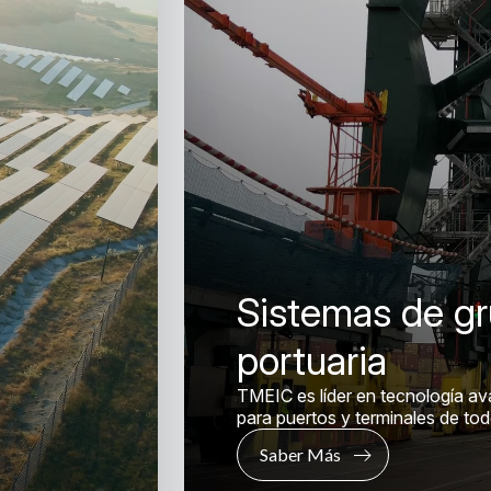
Sistemas de gr
portuaria
TMEIC es líder en tecnología a
para puertos y terminales de to
Saber Más