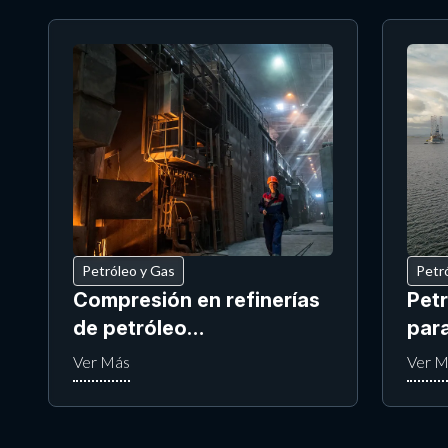
Petróleo y Gas
Petr
Compresión en refinerías
Pet
de petróleo…
par