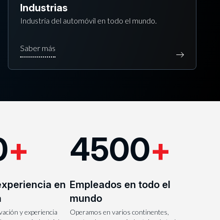
Industrias
Industria del automóvil en todo el mundo.
0
+
4500
+
experiencia en
Empleados en todo el
a
mundo
ación y experiencia
Operamos en varios continentes,