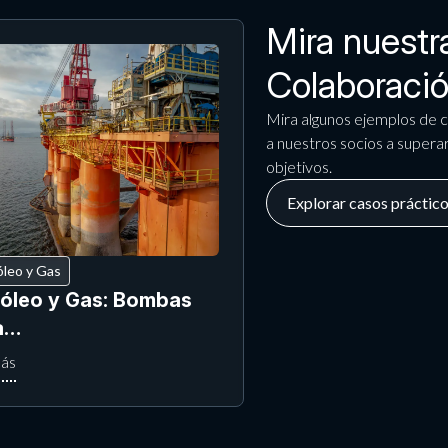
Mira nuest
Colaboració
Mira algunos ejemplos de 
a nuestros socios a superar
objetivos.
Explorar casos práctico
óleo y Gas
róleo y Gas: Bombas
a…