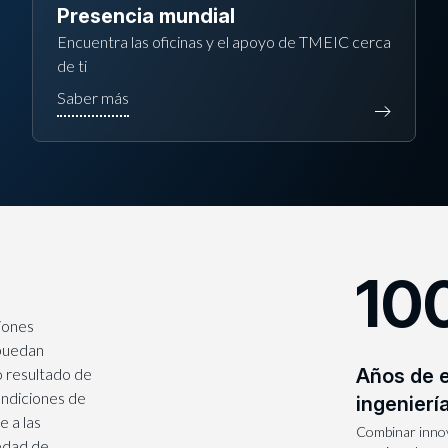
Presencia mundial
Encuentra las oficinas y el apoyo de TMEIC cerca
de ti
10
iones
 puedan
o resultado de
Años de 
ndiciones de
ingenierí
 a las
Combinar innov
iedad de