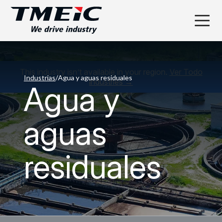
This industry isn’t available in your region.
Ver Todo
Industrias
/
Agua y aguas residuales
industries →
Agua y
aguas
residuales