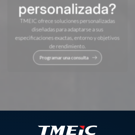
personalizada?
TMEIC ofrece soluciones personalizadas
diseñadas para adaptarse a sus
especificaciones exactas, entorno y objetivos
de rendimiento.
Programar una consulta