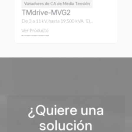
Variadores de CA de Media Tensión
TMdrive-MVG2
De 3 a 11 kV, hasta 19.500 kVA El…
¿Quiere una
solución