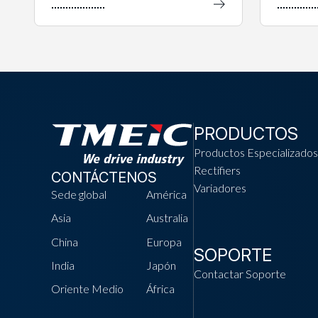
PRODUCTOS
Productos Especializados
Rectifiers
CONTÁCTENOS
Variadores
Sede global
América
Asia
Australia
China
Europa
SOPORTE
India
Japón
Contactar Soporte
Oriente Medio
África