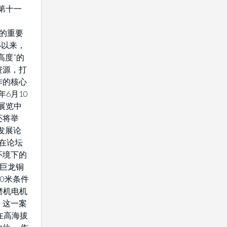
年第十一
域的重要
办以来，
高度”的
资源，打
作的核心
年6月10
展览中
还将举
发展论
将在论坛
环境下的
藏巨龙铜
0米条件
驱磨机电机
。这一案
在高海拔