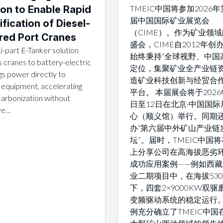
ion to Enable Rapid
TMEIC中国将参加2026
届中国国际矿业展览会
ification of Diesel-
（CIME）。作为矿业领
ed Port Cranes
盛会，CIME自2012年创
i-part E-Tanker solution
始终秉持“全球视野、中国
 cranes to battery-electric
定位，集聚矿业全产业链
gs power directly to
造矿业科技创新与经贸合
 equipment, accelerating
平台。 本届展会将于2026
arbonization without
日至12日在北京·中国国际
ive…
心（顺义馆）举行。同期
办“第六届中外矿山产业链
坛”。届时，TMEIC中国
上分享公司在高海拔恶劣
成功应用案例——例如西
业二期项目中，在海拔530
下，四套2×9000KW双
变频驱动系统的稳定运行
例充分确立了TMEIC中国