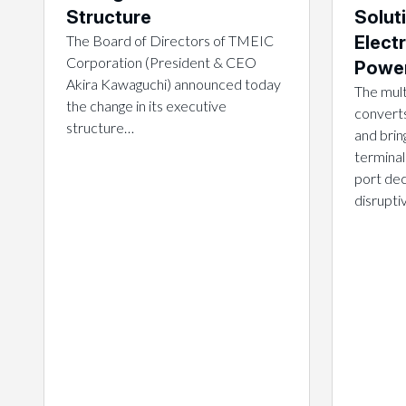
Structure
Solut
The Board of Directors of TMEIC
Electr
Corporation (President & CEO
Power
Akira Kawaguchi) announced today
The mult
the change in its executive
converts
structure…
and brin
terminal
port dec
disrupt