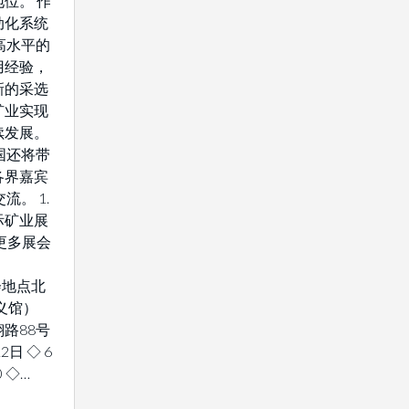
位。 作
动化系统
高水平的
用经验，
新的采选
矿业实现
续发展。
国还将带
各界嘉宾
流。 1.
际矿业展
解更多展会
 展会地点北
义馆）
路88号
2日 ◇ 6
0 ◇…