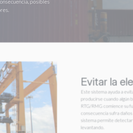
consecuencia, posibles
res.
Evitar la e
Este sistema ayuda a evit
producirse cuando algún b
RTG/RMG comience su func
consecuencia sufra daños 
sistema permite detectar 
levantando.