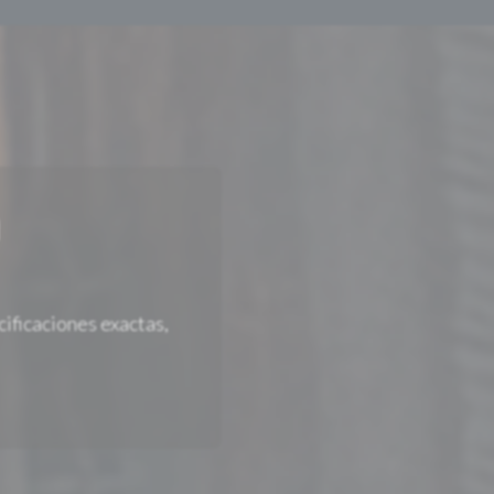
n
ificaciones exactas,