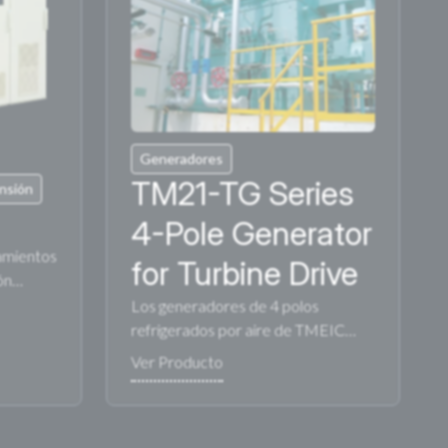
Generadores
TM21-TG Series
ensión
4-Pole Generator
amientos
for Turbine Drive
ión…
Los generadores de 4 polos
refrigerados por aire de TMEIC…