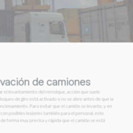
levación de camiones
ar el levantamiento del remolque, acción que suele
loqueo de giro está activado o no se abre antes de que la
ionamiento. Para evitar que el camión se levante, y en
con posibles lesiones también para el personal, este
de forma muy precisa y rápida que el camión se está