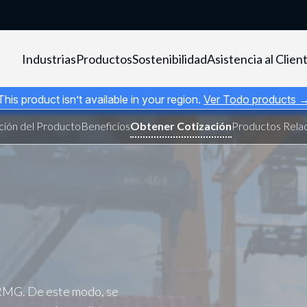
Industrias
Productos
Sostenibilidad
Asistencia al Clien
This product isn’t available in your region.
Ver Todo products 
/RMG. De este modo, se