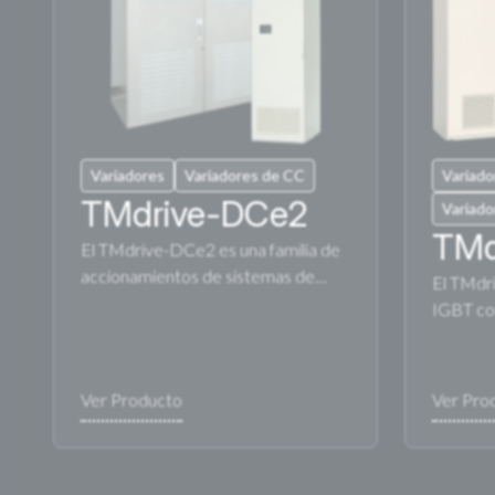
Variadores
Variadores de CC
Variado
TMdrive-DCe2
Variado
TMd
El TMdrive-DCe2 es una familia de
accionamientos de sistemas de…
El TMdr
IGBT co