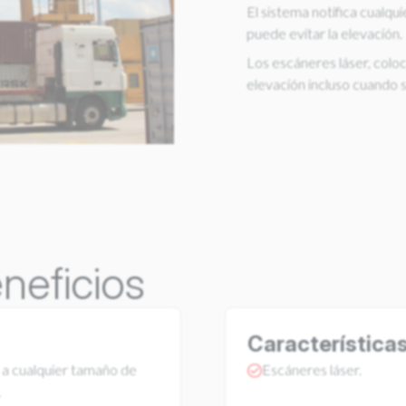
El sistema notifica cualq
puede evitar la elevación.
Los escáneres láser, coloc
elevación incluso cuando s
neficios
Característica
a cualquier tamaño de
Escáneres láser.
.