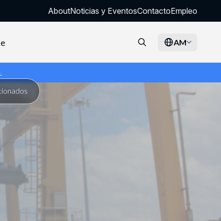
About
Noticias y Eventos
Contacto
Empleo
te
AM
→