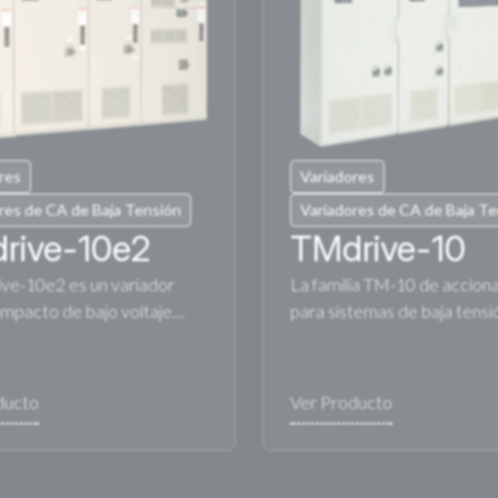
res
Variadores
res de CA de Baja Tensión
Variadores de CA de Baja T
rive-10e2
TMdrive-10
ive-10e2 es un variador
La familia TM-10 de accion
mpacto de bajo voltaje…
para sistemas de baja tens