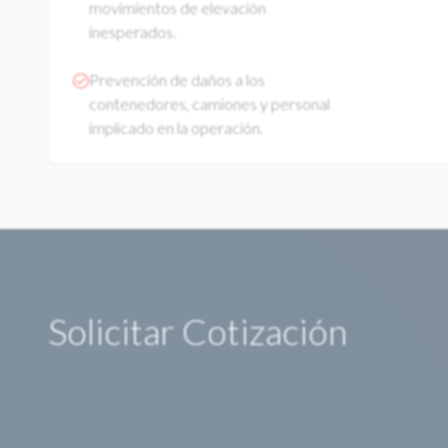
movimientos de elevación
inesperados.
Prevención de daños a los
contenedores, camiones y personal
implicado en la operación.
Solicitar Cotización