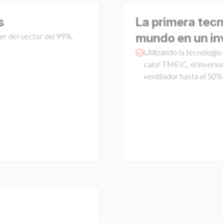
s
La primera tecn
mundo en un inv
der del sector del 99%.
Utilizando la tecnología
calor TMEIC, el inversor
ventilador hasta el 50%