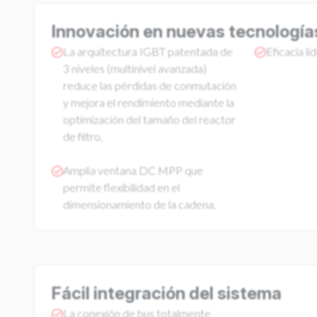
Innovación en nuevas tecnología
La arquitectura IGBT patentada de
Eficacia lí
3 niveles (multinivel avanzada)
reduce las pérdidas de conmutación
y mejora el rendimiento mediante la
optimización del tamaño del reactor
de filtro.
Amplia ventana DC MPP que
permite flexibilidad en el
dimensionamiento de la cadena.
Fácil integración del sistema
La conexión de bus totalmente