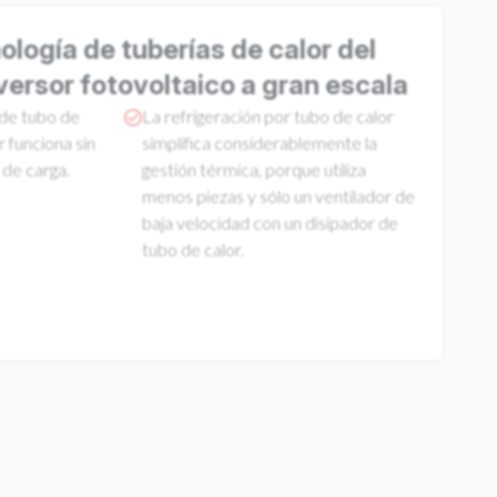
ología de tuberías de calor del
ersor fotovoltaico a gran escala
 de tubo de
La refrigeración por tubo de calor
 funciona sin
simplifica considerablemente la
 de carga.
gestión térmica, porque utiliza
menos piezas y sólo un ventilador de
baja velocidad con un disipador de
tubo de calor.