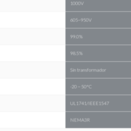
1000V
605~950V
99.0%
98.5%
Sin transformador
-20 ~ 50°C
UL1741/IEEE1547
NEMA3R