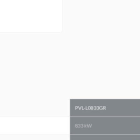
PVL-L0833GR
833 kW