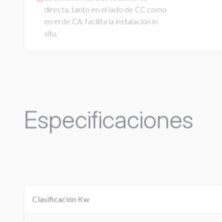
directa, tanto en el lado de CC como
en el de CA, facilita la instalación in
situ.
Especificaciones
Clasificación Kw