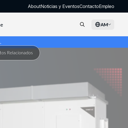
About
Noticias y Eventos
Contacto
Empleo
te
AM
→