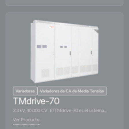
Variadores
Variadores de CA de Media Tensión
TMdrive-70
3,3 kV, 40.000 CV El TMdrive-70 es el sistema…