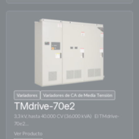
Variadores
Variadores de CA de Media Tensión
TMdrive-70e2
3,3 kV, hasta 40.000 CV (36.000 kVA) El TMdrive-
70e2…