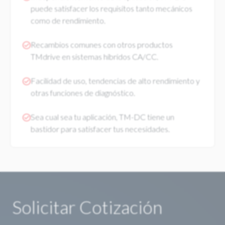
puede satisfacer los requisitos tanto mecánicos
como de rendimiento.
Recambios comunes con otros productos
TMdrive en sistemas híbridos CA/CC.
Facilidad de uso, tendencias de alto rendimiento y
otras funciones de diagnóstico.
Sea cual sea tu aplicación, TM-DC tiene un
bastidor para satisfacer tus necesidades.
Solicitar Cotización