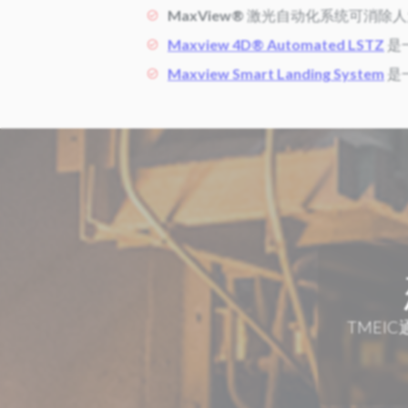
MaxView®
激光自动化系统可消除人
Maxview 4D® Automated LSTZ
是
Maxview Smart Landing System
是
TMEI