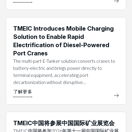
TMEIC Introduces Mobile Charging
Solution to Enable Rapid
Electrification of Diesel-Powered
Port Cranes
The multi-part E-Tanker solution converts cranes to
battery-electric and brings power directly to
terminal equipment, accelerating port
decarbonization without disruptive…
TMEIC中国将参展中国国际矿业展览会
TMEIC中国将参加2026年第十一届中国国际矿业展