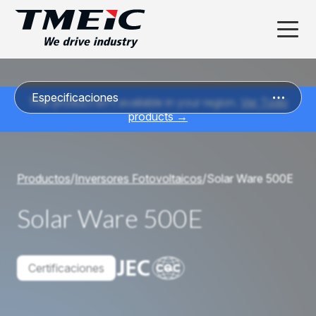
Especificaciones
This product isn’t available in your region.
Ver Todo
products →
Productos
/
Inversores Fotovoltaicos
/
Solar Ware 500E
Solar Ware 500E
Certificaciones