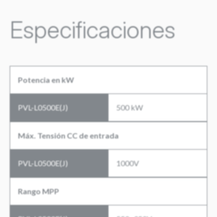
Especificaciones
Potencia en kW
PVL-L0500E(J)
500 kW
Máx. Tensión CC de entrada
PVL-L0500E(J)
1000V
Rango MPP