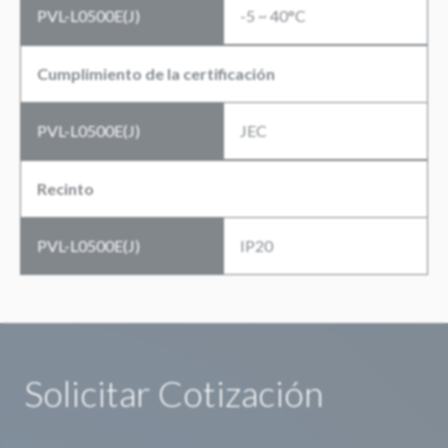
PVL-L0500E(J)
-5 ~ 40°C
Cumplimiento de la certificación
PVL-L0500E(J)
JEC
Recinto
PVL-L0500E(J)
IP20
Solicitar Cotización