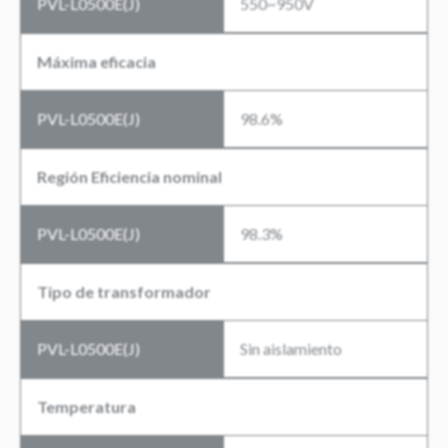
PVL-L0500E(J)
550~950V
Máxima eficacia
PVL-L0500E(J)
98.6%
Región Eficiencia nominal
PVL-L0500E(J)
98.3%
Tipo de transformador
PVL-L0500E(J)
Sin aislamiento
Temperatura