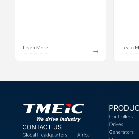
PRODU
Controllers
Drives
CONTACT US
Generators
Global Headquarters
Africa