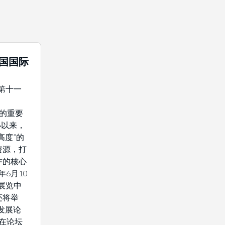
中国国际
年第十一
域的重要
办以来，
高度”的
资源，打
作的核心
年6月10
展览中
还将举
发展论
将在论坛