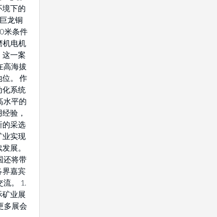
环境下的
藏巨龙铜
0米条件
驱磨机电机
。这一案
在高海拔
位。 作
动化系统
高水平的
用经验，
新的采选
矿业实现
续发展。
国还将带
各界嘉宾
流。 1.
际矿业展
解更多展会