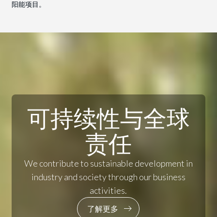
阳能项目。
可持续性与全球
责任
We contribute to sustainable development in
industry and society through our business
activities.
了解更多