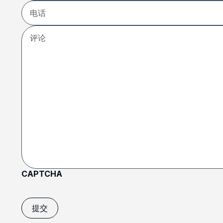
电
话
评
论
CAPTCHA