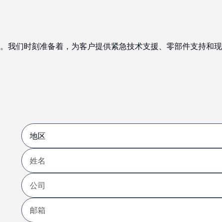
。我们时刻准备着，为客户提供紧急技术支援、零部件支持和现
地
区
姓
名
公
第
司
一
页
邮
箱