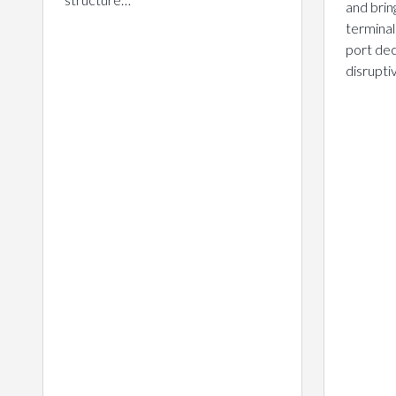
and brin
terminal
port dec
disrupt