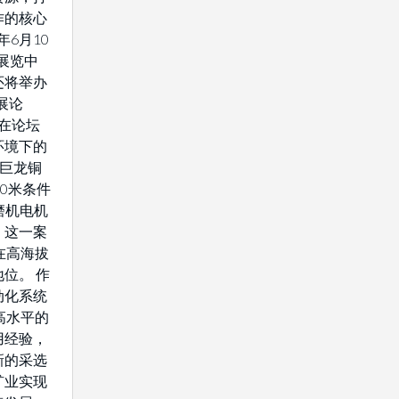
作的核心
年6月10
展览中
还将举办
展论
将在论坛
环境下的
藏巨龙铜
0米条件
驱磨机电机
。这一案
在高海拔
位。 作
动化系统
高水平的
用经验，
新的采选
矿业实现