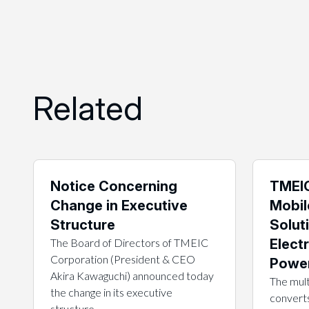
Related
Notice Concerning
TMEIC
Change in Executive
Mobil
Structure
Solut
The Board of Directors of TMEIC
Electr
Corporation (President & CEO
Power
Akira Kawaguchi) announced today
The mult
the change in its executive
converts
structure…