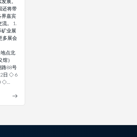
续发展。
国还将带
各界嘉宾
流。 1.
际矿业展
解更多展会
 展会地点北
义馆）
路88号
2日 ◇ 6
0 ◇…