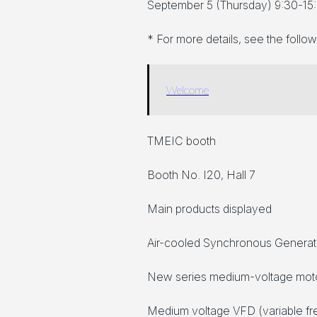
September 5 (Thursday) 9:30-15
* For more details, see the follo
Welcome
TMEIC booth
Booth No. I20, Hall 7
Main products displayed
Air-cooled Synchronous Gener
New series medium-voltage mot
Medium voltage VFD (variable fr