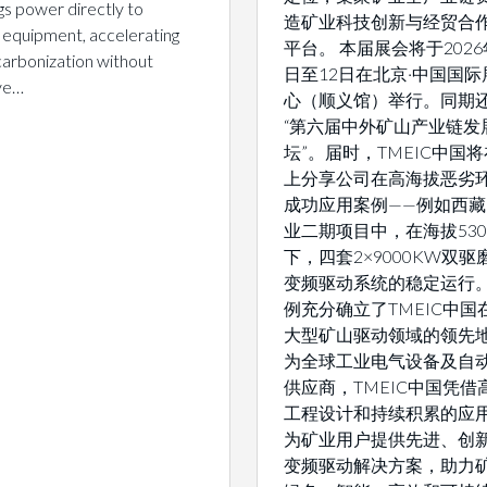
gs power directly to
造矿业科技创新与经贸合
 equipment, accelerating
平台。 本届展会将于2026
arbonization without
日至12日在北京·中国国际
ive…
心（顺义馆）举行。同期
“第六届中外矿山产业链发
坛”。届时，TMEIC中国
上分享公司在高海拔恶劣
成功应用案例——例如西
业二期项目中，在海拔530
下，四套2×9000KW双
变频驱动系统的稳定运行
例充分确立了TMEIC中国
大型矿山驱动领域的领先地
为全球工业电气设备及自
供应商，TMEIC中国凭借
工程设计和持续积累的应
为矿业用户提供先进、创
变频驱动解决方案，助力