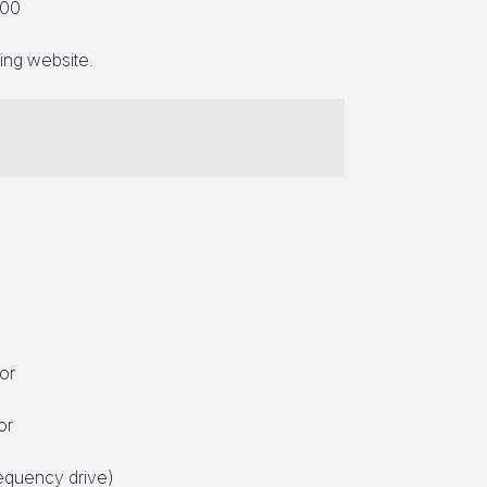
:00
wing website.
ator
or
equency drive)