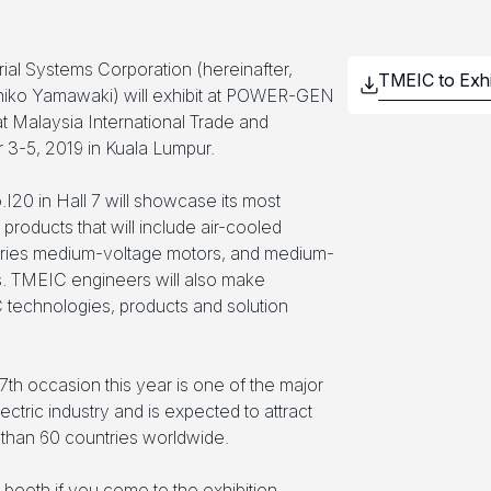
rial Systems Corporation (hereinafter,
iko Yamawaki) will exhibit at POWER-GEN
at Malaysia International Trade and
 3-5, 2019 in Kuala Lumpur.
I20 in Hall 7 will showcase its most
roducts that will include air-cooled
ries medium-voltage motors, and medium-
s. TMEIC engineers will also make
 technologies, products and solution
 occasion this year is one of the major
tric industry and is expected to attract
than 60 countries worldwide.
 booth if you come to the exhibition.