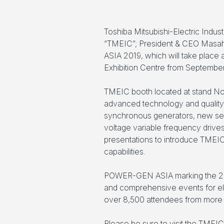
Toshiba Mitsubishi-Electric Indust
“TMEIC”; President & CEO Masah
ASIA 2019, which will take place 
Exhibition Centre from September
TMEIC booth located at stand No.
advanced technology and quality p
synchronous generators, new se
voltage variable frequency drive
presentations to introduce TMEIC
capabilities.
POWER-GEN ASIA marking the 27th
and comprehensive events for elec
over 8,500 attendees from more 
Please be sure to visit the TMEIC