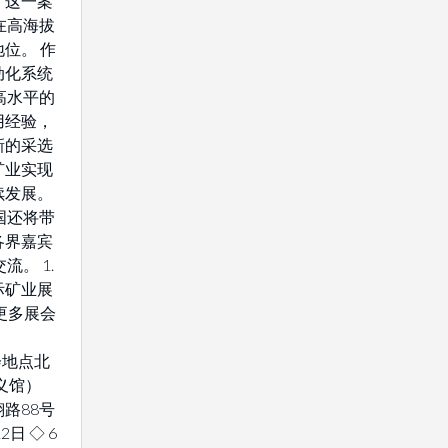
。这一案
在高海拔
位。 作
动化系统
高水平的
用经验，
新的采选
矿业实现
续发展。
国还将带
各界嘉宾
流。 1.
际矿业展
解更多展会
 展会地点北
义馆）
路88号
2日 ◇ 6