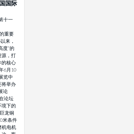
中国国际
年第十一
域的重要
办以来，
高度”的
资源，打
作的核心
年6月10
展览中
还将举办
展论
将在论坛
环境下的
藏巨龙铜
0米条件
驱磨机电机