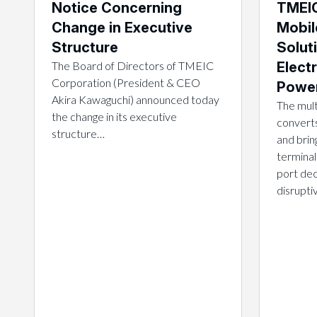
Notice Concerning
TMEIC
Change in Executive
Mobil
Structure
Solut
The Board of Directors of TMEIC
Electr
Corporation (President & CEO
Power
Akira Kawaguchi) announced today
The mult
the change in its executive
converts
structure…
and brin
terminal
port dec
disrupt