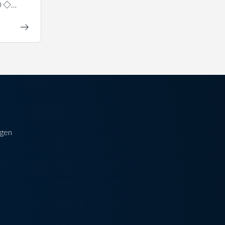
0 ◇…
gen