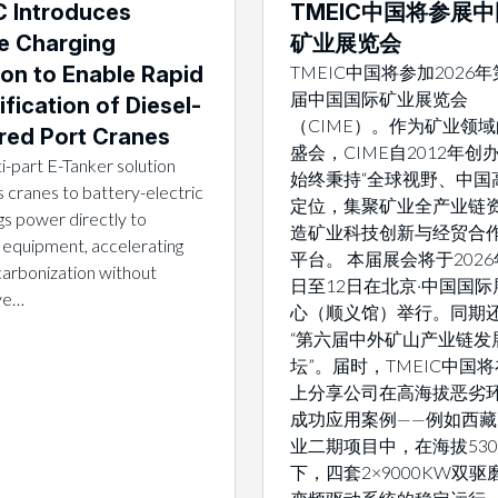
 Introduces
TMEIC中国将参展
e Charging
矿业展览会
ion to Enable Rapid
TMEIC中国将参加2026
届中国国际矿业展览会
ification of Diesel-
（CIME）。作为矿业领
ed Port Cranes
盛会，CIME自2012年创
i-part E-Tanker solution
始终秉持“全球视野、中国
 cranes to battery-electric
定位，集聚矿业全产业链
gs power directly to
造矿业科技创新与经贸合
 equipment, accelerating
平台。 本届展会将于2026
arbonization without
日至12日在北京·中国国际
ive…
心（顺义馆）举行。同期
“第六届中外矿山产业链发
坛”。届时，TMEIC中国
上分享公司在高海拔恶劣
成功应用案例——例如西
业二期项目中，在海拔530
下，四套2×9000KW双